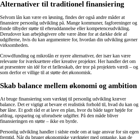
Alternativer til traditionel finansiering
Selvom lån kan være en løsning, findes der også andre måder at
finansiere personlig udvikling på. Mange kommuner, fagforeninger og
fonde tilbyder støtte til efteruddannelse eller kompetenceudvikling.
Derudover kan arbejdsgivere ofte være åbne for at dække dele af
udgifterne, hvis du kan argumentere for, hvordan din udvikling gavner
virksomheden.
Crowdfunding og mikrolån er nyere alternativer, der især kan være
relevante for iværksættere eller kreative projekter. Her handler det om
at præsentere sin idé for et fællesskab, der tror på projektets værdi – og
som derfor er villige til at støtte det økonomisk.
Skab balance mellem økonomi og ambition
At bruge finansiering som værktøj til personlig udvikling kræver
balance. Det er vigtigt at bevare et realistisk forhold til, hvad du kan og
bør låne. Et godt råd er at lave en plan, hvor du både tager højde for
afdrag, opsparing og uforudsete udgifter. På den måde bliver
finansieringen en støtte – ikke en byrde.
Personlig udvikling handler i sidste ende om at tage ansvar for sin egen
fremtid. Når du bruger økonomiske værktøjer med omtanke, kan de