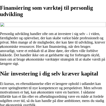
Finansiering som værktøj til personlig
udvikling
Personlig udvikling handler ofte om at investere i sig selv – i viden,
færdigheder og oplevelser, der kan skabe vækst både professionelt og
privat. Men mange af de muligheder, der kan føre til udvikling, kræver
økonomiske ressourcer. Her kan finansiering, når den bruges
ansvarligt, være et redskab til at åbne døre, der ellers ville forblive
lukkede. Det handler ikke om at gældsætte sig for forbrugets skyld,
men om at bruge økonomiske værktøjer strategisk til at skabe værdi på
længere sigt.
Når investering i dig selv kræver kapital
Et kursus, en efteruddannelse eller et længere ophold i udlandet kan
være springbrættet til nye kompetencer og perspektiver. Men selvom
motivationen er høj, kan økonomien være en barriere. I sådanne
tilfælde kan et lån eller en afbetalingsordning være en måde at fordele
udgiften over tid, så du kan handle på dine ambitioner, mens du stadig
har økonomisk overblik.