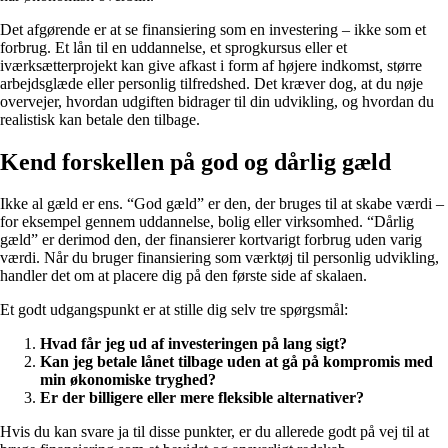
Det afgørende er at se finansiering som en investering – ikke som et
forbrug. Et lån til en uddannelse, et sprogkursus eller et
iværksætterprojekt kan give afkast i form af højere indkomst, større
arbejdsglæde eller personlig tilfredshed. Det kræver dog, at du nøje
overvejer, hvordan udgiften bidrager til din udvikling, og hvordan du
realistisk kan betale den tilbage.
Kend forskellen på god og dårlig gæld
Ikke al gæld er ens. “God gæld” er den, der bruges til at skabe værdi –
for eksempel gennem uddannelse, bolig eller virksomhed. “Dårlig
gæld” er derimod den, der finansierer kortvarigt forbrug uden varig
værdi. Når du bruger finansiering som værktøj til personlig udvikling,
handler det om at placere dig på den første side af skalaen.
Et godt udgangspunkt er at stille dig selv tre spørgsmål:
Hvad får jeg ud af investeringen på lang sigt?
Kan jeg betale lånet tilbage uden at gå på kompromis med
min økonomiske tryghed?
Er der billigere eller mere fleksible alternativer?
Hvis du kan svare ja til disse punkter, er du allerede godt på vej til at