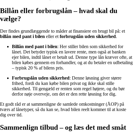
Billån eller forbrugslån – hvad skal du
vælge?
Der findes grundlæggende to måder at finansiere en brugt bil på: et
billån med pant i bilen
eller et
forbrugslån uden sikkerhed
.
Billån med pant i bilen
: Her stiller bilen som sikkerhed for
lånet. Det betyder typisk en lavere rente, men også at banken
ejer bilen, indtil lånet er betalt ud. Denne type lån kræver ofte, at
bilen købes gennem en forhandler, og at du betaler en udbetaling
– typisk 20 % af bilens pris.
Forbrugslån uden sikkerhed
: Denne løsning giver større
frihed, fordi du kan købe bilen privat og ikke skal stille
sikkerhed. Til gengæld er renten som regel højere, og du bør
derfor nøje overveje, om det er den rette løsning for dig.
Et godt råd er at sammenligne de samlede omkostninger (ÅOP) på
tværs af lånetyper, så du kan se, hvad bilen reelt kommer til at koste
dig over tid.
Sammenlign tilbud – og læs det med småt