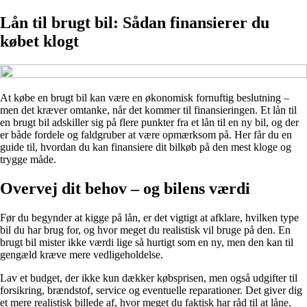
Lån til brugt bil: Sådan finansierer du
købet klogt
At købe en brugt bil kan være en økonomisk fornuftig beslutning –
men det kræver omtanke, når det kommer til finansieringen. Et lån til
en brugt bil adskiller sig på flere punkter fra et lån til en ny bil, og der
er både fordele og faldgruber at være opmærksom på. Her får du en
guide til, hvordan du kan finansiere dit bilkøb på den mest kloge og
trygge måde.
Overvej dit behov – og bilens værdi
Før du begynder at kigge på lån, er det vigtigt at afklare, hvilken type
bil du har brug for, og hvor meget du realistisk vil bruge på den. En
brugt bil mister ikke værdi lige så hurtigt som en ny, men den kan til
gengæld kræve mere vedligeholdelse.
Lav et budget, der ikke kun dækker købsprisen, men også udgifter til
forsikring, brændstof, service og eventuelle reparationer. Det giver dig
et mere realistisk billede af, hvor meget du faktisk har råd til at låne.