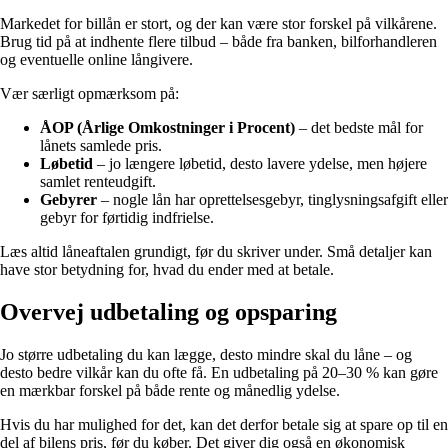
Markedet for billån er stort, og der kan være stor forskel på vilkårene.
Brug tid på at indhente flere tilbud – både fra banken, bilforhandleren
og eventuelle online långivere.
Vær særligt opmærksom på:
ÅOP (Årlige Omkostninger i Procent)
– det bedste mål for
lånets samlede pris.
Løbetid
– jo længere løbetid, desto lavere ydelse, men højere
samlet renteudgift.
Gebyrer
– nogle lån har oprettelsesgebyr, tinglysningsafgift eller
gebyr for førtidig indfrielse.
Læs altid låneaftalen grundigt, før du skriver under. Små detaljer kan
have stor betydning for, hvad du ender med at betale.
Overvej udbetaling og opsparing
Jo større udbetaling du kan lægge, desto mindre skal du låne – og
desto bedre vilkår kan du ofte få. En udbetaling på 20–30 % kan gøre
en mærkbar forskel på både rente og månedlig ydelse.
Hvis du har mulighed for det, kan det derfor betale sig at spare op til en
del af bilens pris, før du køber. Det giver dig også en økonomisk