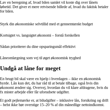
Lav en beregning af, hvad bilen samlet vil koste dig over lånets
løbetid. Det giver et mere retvisende billede af, hvad du faktisk betaler
for bilen.
Styrk din økonomiske selvtillid med et gennemtænkt budget
Kortsigtet vs. langsigtet økonomi – forstå forskellen
Sådan prioriterer du dine opsparingsmål effektivt
Låneomlægning som vej til øget økonomisk tryghed
Undgå at låne for meget
En brugt bil skal være en hjælp i hverdagen – ikke en økonomisk
byrde. Lån kun det, du har råd til at betale tilbage, også hvis din
økonomi ændrer sig. Overvej, hvordan du vil klare afdragene, hvis du
fx mister arbejde eller får uforudsete udgifter.
Et godt pejlemærke er, at biludgifter – inklusive lån, forsikring og drift
– helst ikke bør overstige 15–20 % af din månedlige nettoindkomst.