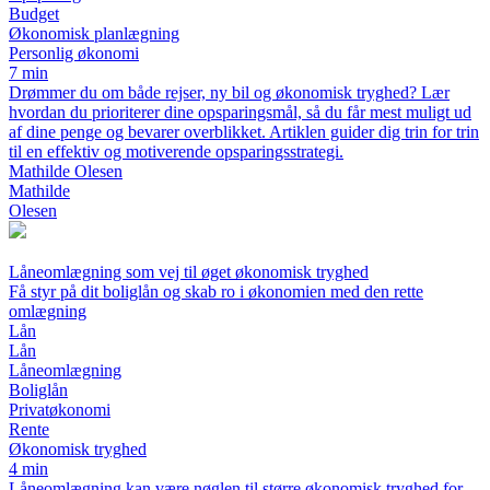
Budget
Økonomisk planlægning
Personlig økonomi
7 min
Drømmer du om både rejser, ny bil og økonomisk tryghed? Lær
hvordan du prioriterer dine opsparingsmål, så du får mest muligt ud
af dine penge og bevarer overblikket. Artiklen guider dig trin for trin
til en effektiv og motiverende opsparingsstrategi.
Mathilde Olesen
Mathilde
Olesen
Låneomlægning som vej til øget økonomisk tryghed
Få styr på dit boliglån og skab ro i økonomien med den rette
omlægning
Lån
Lån
Låneomlægning
Boliglån
Privatøkonomi
Rente
Økonomisk tryghed
4 min
Låneomlægning kan være nøglen til større økonomisk tryghed for