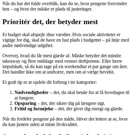
Når du har det fulde overblik, kan du se, hvor pengene forsvinder
hen – og hvor der måske er plads til justeringer.
Prioritér det, der betyder mest
Et budget skal afspejle dine værdier. Hvis sociale aktiviteter er
vigtige for dig, skal de have en fast plads i budgettet – på linje med
andre nødvendige udgifter.
Overvej, hvad du får mest glæde af. Måske betyder det mindre
takeaway og flere middage med venner derhjemme. Eller færre
impulskøb, så du kan tage på en weekendtur et par gange om året.
Det handler ikke om at undvære, men om at vælge bevidst.
Et godt tip er at opdele dit forbrug i tre kategorier:
Nødvendigheder
– det, du skal betale for at få hverdagen til
at fungere.
Opsparing
– det, der sikrer dig på længere sigt.
Fritid og fornøjelse
– det, der giver dig energi og glæde.
Når du fordeler pengene på den måde, bliver det lettere at se, hvor
du kan justere uden at miste livskvalitet.