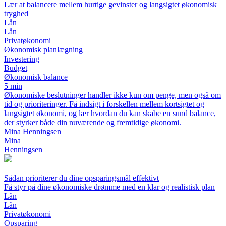
Lær at balancere mellem hurtige gevinster og langsigtet økonomisk
tryghed
Lån
Lån
Privatøkonomi
Økonomisk planlægning
Investering
Budget
Økonomisk balance
5 min
Økonomiske beslutninger handler ikke kun om penge, men også om
tid og prioriteringer. Få indsigt i forskellen mellem kortsigtet og
langsigtet økonomi, og lær hvordan du kan skabe en sund balance,
der styrker både din nuværende og fremtidige økonomi.
Mina Henningsen
Mina
Henningsen
Sådan prioriterer du dine opsparingsmål effektivt
Få styr på dine økonomiske drømme med en klar og realistisk plan
Lån
Lån
Privatøkonomi
Opsparing