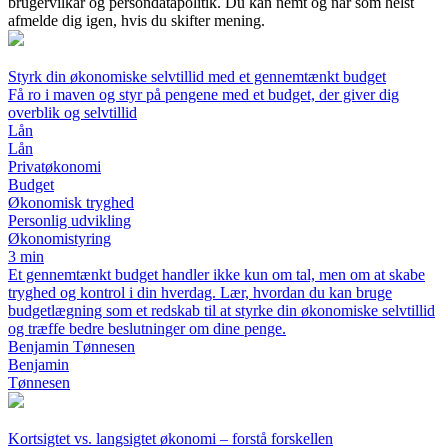
brugervilkår og persondatapolitik. Du kan nemt og når som helst
afmelde dig igen, hvis du skifter mening.
Styrk din økonomiske selvtillid med et gennemtænkt budget
Få ro i maven og styr på pengene med et budget, der giver dig
overblik og selvtillid
Lån
Lån
Privatøkonomi
Budget
Økonomisk tryghed
Personlig udvikling
Økonomistyring
3 min
Et gennemtænkt budget handler ikke kun om tal, men om at skabe
tryghed og kontrol i din hverdag. Lær, hvordan du kan bruge
budgetlægning som et redskab til at styrke din økonomiske selvtillid
og træffe bedre beslutninger om dine penge.
Benjamin Tønnesen
Benjamin
Tønnesen
Kortsigtet vs. langsigtet økonomi – forstå forskellen