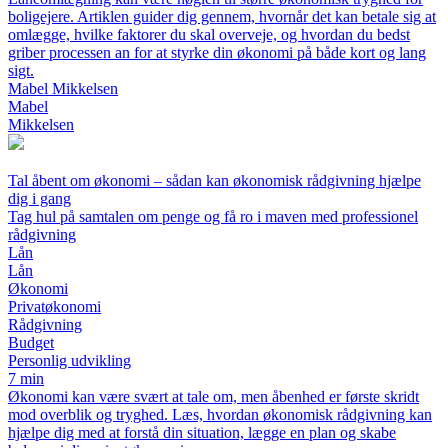
boligejere. Artiklen guider dig gennem, hvornår det kan betale sig at
omlægge, hvilke faktorer du skal overveje, og hvordan du bedst
griber processen an for at styrke din økonomi på både kort og lang
sigt.
Mabel Mikkelsen
Mabel
Mikkelsen
Tal åbent om økonomi – sådan kan økonomisk rådgivning hjælpe
dig i gang
Tag hul på samtalen om penge og få ro i maven med professionel
rådgivning
Lån
Lån
Økonomi
Privatøkonomi
Rådgivning
Budget
Personlig udvikling
7 min
Økonomi kan være svært at tale om, men åbenhed er første skridt
mod overblik og tryghed. Læs, hvordan økonomisk rådgivning kan
hjælpe dig med at forstå din situation, lægge en plan og skabe