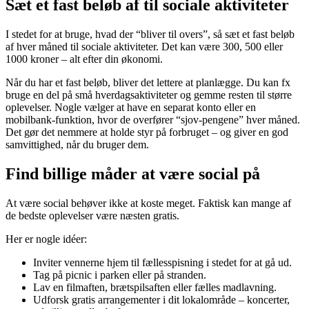
Sæt et fast beløb af til sociale aktiviteter
I stedet for at bruge, hvad der “bliver til overs”, så sæt et fast beløb
af hver måned til sociale aktiviteter. Det kan være 300, 500 eller
1000 kroner – alt efter din økonomi.
Når du har et fast beløb, bliver det lettere at planlægge. Du kan fx
bruge en del på små hverdagsaktiviteter og gemme resten til større
oplevelser. Nogle vælger at have en separat konto eller en
mobilbank-funktion, hvor de overfører “sjov-pengene” hver måned.
Det gør det nemmere at holde styr på forbruget – og giver en god
samvittighed, når du bruger dem.
Find billige måder at være social på
At være social behøver ikke at koste meget. Faktisk kan mange af
de bedste oplevelser være næsten gratis.
Her er nogle idéer:
Inviter vennerne hjem til fællesspisning i stedet for at gå ud.
Tag på picnic i parken eller på stranden.
Lav en filmaften, brætspilsaften eller fælles madlavning.
Udforsk gratis arrangementer i dit lokalområde – koncerter,