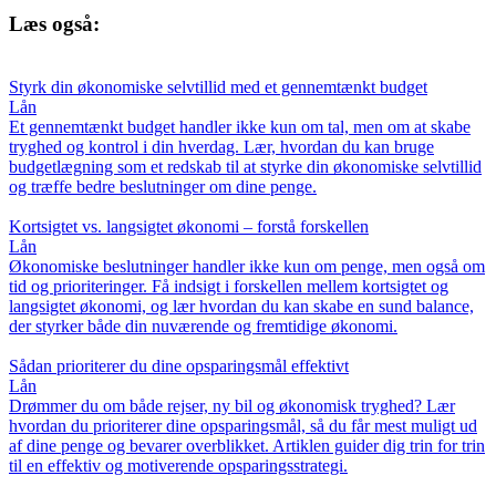
Læs også:
Styrk din økonomiske selvtillid med et gennemtænkt budget
Lån
Et gennemtænkt budget handler ikke kun om tal, men om at skabe
tryghed og kontrol i din hverdag. Lær, hvordan du kan bruge
budgetlægning som et redskab til at styrke din økonomiske selvtillid
og træffe bedre beslutninger om dine penge.
Kortsigtet vs. langsigtet økonomi – forstå forskellen
Lån
Økonomiske beslutninger handler ikke kun om penge, men også om
tid og prioriteringer. Få indsigt i forskellen mellem kortsigtet og
langsigtet økonomi, og lær hvordan du kan skabe en sund balance,
der styrker både din nuværende og fremtidige økonomi.
Sådan prioriterer du dine opsparingsmål effektivt
Lån
Drømmer du om både rejser, ny bil og økonomisk tryghed? Lær
hvordan du prioriterer dine opsparingsmål, så du får mest muligt ud
af dine penge og bevarer overblikket. Artiklen guider dig trin for trin
til en effektiv og motiverende opsparingsstrategi.