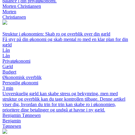
balance i din privatøkonomi.
Morten Christiansen
Morten
Christiansen
Struktur i økonomien: Skab ro og overblik over din gæld
Få styr på din økonomi og skab mental ro med en klar plan for din
gæld
Lån
Lån
Privatøkonomi
Gæld
Budget
Økonomisk overblik
Personlig økonomi
3 min
Uoverskuelig gæld kan skabe stress og bekymring, men med
struktur og overblik kan du tage kontrollen tilbage. Denne artikel
viser dig, hvordan du trin for trin kan skabe ro i økonomien,
prioritere dine betalinger og undgå at havne i ny gæld.
Benjamin Tønnesen
Benjamin
Tønnesen