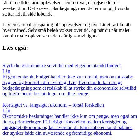
råd til de lidt større oplevelser – en festival, en rejse eller en
weekendtur. Det kræver planlægning, men det er muligt, hvis du
sætter lidt til side løbende.
Lav en særskilt opsparing til “oplevelser” og overfør et fast beløb
hver måned. Selv små beløb vokser over tid, og når du når målet,
kan du nyde oplevelsen uden dårlig samvittighed.
Læs også:
Styrk din økonomiske selvtillid med et gennemtænkt budget
Lån
Et gennemtænkt budget handler ikke kun om tal, men om at skabe
tryghed og kontrol i din hverdag. Lær, hvordan du kan bruge
budgetlægning som et redskab til at styrke din økonomiske selvtillid
og træffe bedre beslutninger om dine penge.
Kortsigtet vs. langsigtet økonomi – forstå forskellen
Lån
Økonomiske beslutninger handler ikke kun om penge, men også om
tid og prioriteringer. Få indsigt i forskellen mellem kortsigtet og
langsigtet økonomi, og lær hvordan du kan skabe en sund balance,
der styrker både din nuværende og fremtidige økonomi.