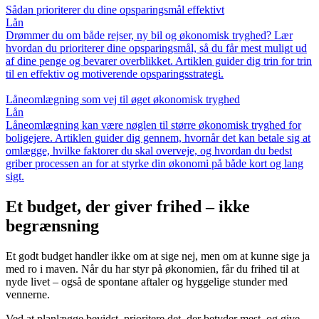
Sådan prioriterer du dine opsparingsmål effektivt
Lån
Drømmer du om både rejser, ny bil og økonomisk tryghed? Lær
hvordan du prioriterer dine opsparingsmål, så du får mest muligt ud
af dine penge og bevarer overblikket. Artiklen guider dig trin for trin
til en effektiv og motiverende opsparingsstrategi.
Låneomlægning som vej til øget økonomisk tryghed
Lån
Låneomlægning kan være nøglen til større økonomisk tryghed for
boligejere. Artiklen guider dig gennem, hvornår det kan betale sig at
omlægge, hvilke faktorer du skal overveje, og hvordan du bedst
griber processen an for at styrke din økonomi på både kort og lang
sigt.
Et budget, der giver frihed – ikke
begrænsning
Et godt budget handler ikke om at sige nej, men om at kunne sige ja
med ro i maven. Når du har styr på økonomien, får du frihed til at
nyde livet – også de spontane aftaler og hyggelige stunder med
vennerne.
Ved at planlægge bevidst, prioritere det, der betyder mest, og give