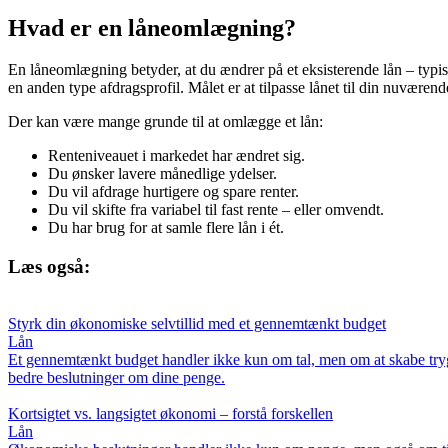
Hvad er en låneomlægning?
En låneomlægning betyder, at du ændrer på et eksisterende lån – typisk e
en anden type afdragsprofil. Målet er at tilpasse lånet til din nuværen
Der kan være mange grunde til at omlægge et lån:
Renteniveauet i markedet har ændret sig.
Du ønsker lavere månedlige ydelser.
Du vil afdrage hurtigere og spare renter.
Du vil skifte fra variabel til fast rente – eller omvendt.
Du har brug for at samle flere lån i ét.
Læs også:
Styrk din økonomiske selvtillid med et gennemtænkt budget
Lån
Et gennemtænkt budget handler ikke kun om tal, men om at skabe trygh
bedre beslutninger om dine penge.
Kortsigtet vs. langsigtet økonomi – forstå forskellen
Lån