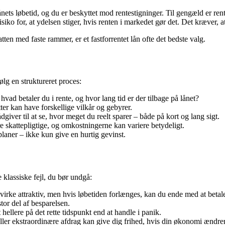
ets løbetid, og du er beskyttet mod rentestigninger. Til gengæld er renten
siko for, at ydelsen stiger, hvis renten i markedet gør det. Det kræver,
ten med faste rammer, er et fastforrentet lån ofte det bedste valg.
g en struktureret proces:
vad betaler du i rente, og hvor lang tid er der tilbage på lånet?
ter kan have forskellige vilkår og gebyrer.
giver til at se, hvor meget du reelt sparer – både på kort og lang sigt.
 skattepligtige, og omkostningerne kan variere betydeligt.
laner – ikke kun give en hurtig gevinst.
 klassiske fejl, du bør undgå:
irke attraktiv, men hvis løbetiden forlænges, kan du ende med at betale 
or del af besparelsen.
hellere på det rette tidspunkt end at handle i panik.
ler ekstraordinære afdrag kan give dig frihed, hvis din økonomi ændrer