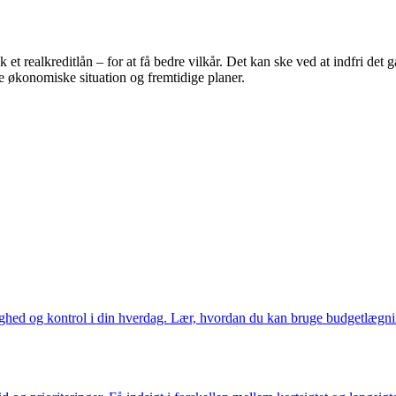
t realkreditlån – for at få bedre vilkår. Det kan ske ved at indfri det g
de økonomiske situation og fremtidige planer.
ed og kontrol i din hverdag. Lær, hvordan du kan bruge budgetlægning 