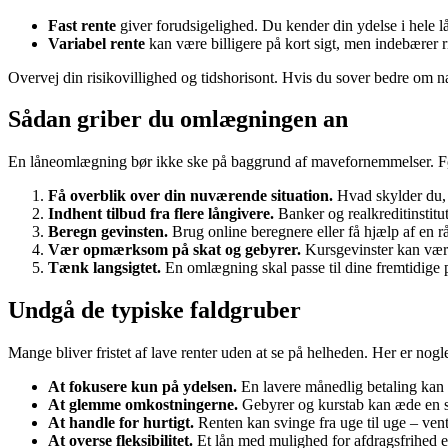
Fast rente
giver forudsigelighed. Du kender din ydelse i hele lån
Variabel rente
kan være billigere på kort sigt, men indebærer ri
Overvej din risikovillighed og tidshorisont. Hvis du sover bedre om nat
Sådan griber du omlægningen an
En låneomlægning bør ikke ske på baggrund af mavefornemmelser. Føl
Få overblik over din nuværende situation.
Hvad skylder du, h
Indhent tilbud fra flere långivere.
Banker og realkreditinstitut
Beregn gevinsten.
Brug online beregnere eller få hjælp af en råd
Vær opmærksom på skat og gebyrer.
Kursgevinster kan være
Tænk langsigtet.
En omlægning skal passe til dine fremtidige p
Undgå de typiske faldgruber
Mange bliver fristet af lave renter uden at se på helheden. Her er nogle
At fokusere kun på ydelsen.
En lavere månedlig betaling kan v
At glemme omkostningerne.
Gebyrer og kurstab kan æde en st
At handle for hurtigt.
Renten kan svinge fra uge til uge – vent 
At overse fleksibilitet.
Et lån med mulighed for afdragsfrihed el