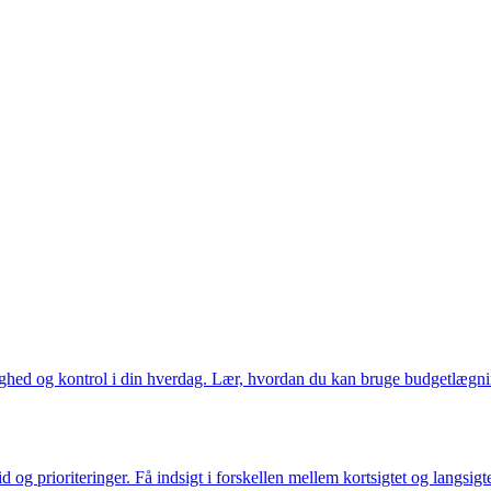
ed og kontrol i din hverdag. Lær, hvordan du kan bruge budgetlægning 
g prioriteringer. Få indsigt i forskellen mellem kortsigtet og langsig