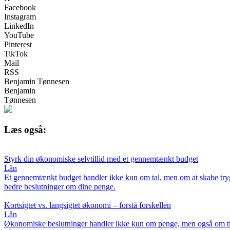
Facebook
Instagram
LinkedIn
YouTube
Pinterest
TikTok
Mail
RSS
Benjamin Tønnesen
Benjamin
Tønnesen
Læs også:
Styrk din økonomiske selvtillid med et gennemtænkt budget
Lån
Et gennemtænkt budget handler ikke kun om tal, men om at skabe trygh
bedre beslutninger om dine penge.
Kortsigtet vs. langsigtet økonomi – forstå forskellen
Lån
Økonomiske beslutninger handler ikke kun om penge, men også om tid o