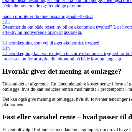
Økonomiske beslutninger handler ikke kun om penge, men også om tid o
både din nuværende og fremtidige økonomi.
Sådan prioriterer du dine opsparingsmål effektivt
Lån
Drømmer du om både rejser, ny bil og økonomisk tryghed? Lær hvordan d
effektiv og motiverende opsparingsstrategi.
Låneomlægning som vej til øget økonomisk tryghed
Lån
Låneomlægning kan være nøglen til større økonomisk tryghed for bolig
processen an for at styrke din økonomi på både kort og lang sigt.
Hvornår giver det mening at omlægge?
Tidspunktet er afgørende. En låneomlægning koster penge i form af ge
omlægge, hvis du kan reducere renten med mindst 1 procentpoint – men 
Det kan også give mening at omlægge, hvis du forventer ændringer i di
økonomien.
Fast eller variabel rente – hvad passer til 
Et centralt valg i forbindelse med låneomlægning er, om du vil have fa