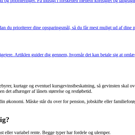
g prioriteringer. Få indsigt i forskellen mellem kortsigtet og langsig
u prioriterer dine opsparingsmål, så du får mest muligt ud af dine peng
ejere. Artiklen guider dig gennem, hvornår det kan betale sig at omlæg
byrer, kurtage og eventuel kursgevinstbeskatning, så gevinsten skal ov
det afhænger af lånets størrelse og restløbetid.
n økonomi. Måske står du over for pension, jobskifte eller familieforø
dig?
st eller variabel rente. Begge typer har fordele og ulemper.