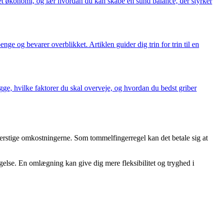
tet økonomi, og lær hvordan du kan skabe en sund balance, der styrker
e og bevarer overblikket. Artiklen guider dig trin for trin til en
ge, hvilke faktorer du skal overveje, og hvordan du bedst griber
erstige omkostningerne. Som tommelfingerregel kan det betale sig at
gelse. En omlægning kan give dig mere fleksibilitet og tryghed i